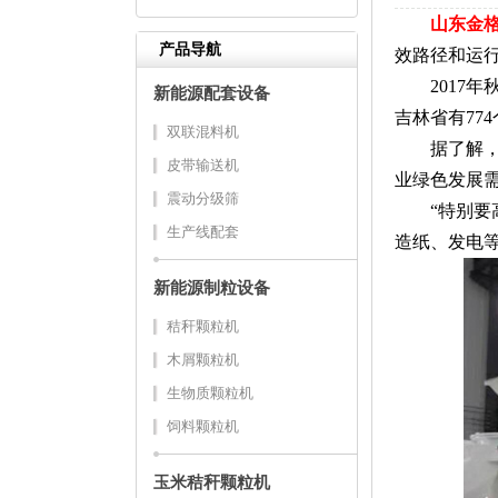
山东金
产品导航
效路径和运行
2017年秋
新能源配套设备
吉林省有77
双联混料机
据了解，
皮带输送机
业绿色发展
震动分级筛
“特别要高
生产线配套
造纸、发电
新能源制粒设备
秸秆颗粒机
木屑颗粒机
生物质颗粒机
饲料颗粒机
玉米秸秆颗粒机