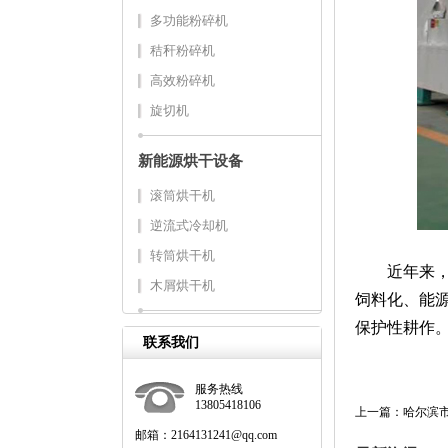
多功能粉碎机
秸秆粉碎机
高效粉碎机
旋切机
新能源烘干设备
滚筒烘干机
逆流式冷却机
转筒烘干机
近年来，吉
木屑烘干机
饲料化、能源
保护性耕作
联系我们
服务热线
13805418106
上一篇：哈尔滨市
邮箱：2164131241@qq.com