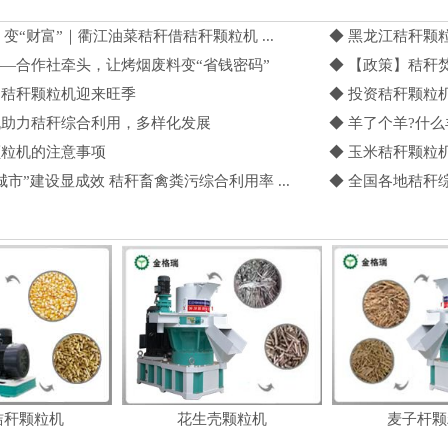
” 变“财富”｜衢江油菜秸秆借秸秆颗粒机 ...
◆ 黑龙江秸秆颗
——合作社牵头，让烤烟废料变“省钱密码”
◆ 【政策】秸秆
，秸秆颗粒机迎来旺季
◆ 投资秸秆颗粒机
机助力秸秆综合利用，多样化发展
◆ 羊了个羊?什
颗粒机的注意事项
◆ 玉米秸秆颗粒
城市”建设显成效 秸秆畜禽粪污综合利用率 ...
◆ 全国各地秸秆
秸秆颗粒机
花生壳颗粒机
麦子杆颗