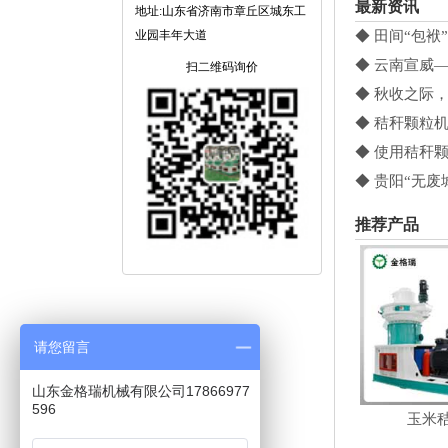
最新资讯
地址:山东省济南市章丘区城东工
业园丰年大道
◆ 田间“包袱
◆ 云南宣威
扫二维码询价
◆ 秋收之际
◆ 秸秆颗粒
◆ 使用秸秆
◆ 贵阳“无废
推荐产品
请您留言
山东金格瑞机械有限公司17866977
596
玉米