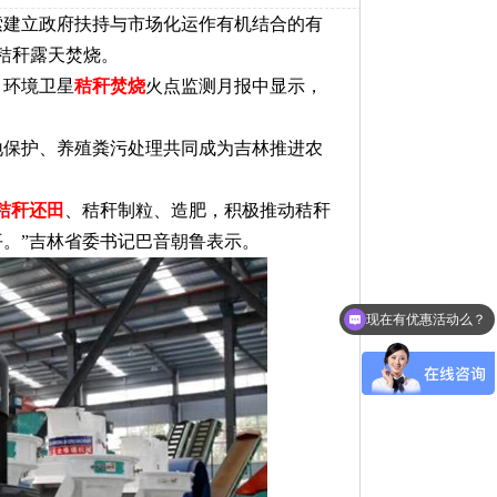
索建立政府扶持与市场化运作有机结合的有
秸秆露天焚烧。
月环境卫星
秸秆焚烧
火点监测月报中显示，
地保护、养殖粪污处理共同成为吉林推进农
秸秆还田
、秸秆制粒、造肥，积极推动秸秆
。”吉林省委书记巴音朝鲁表示。
现在有优惠活动么？
可以介绍下你们的产品么？