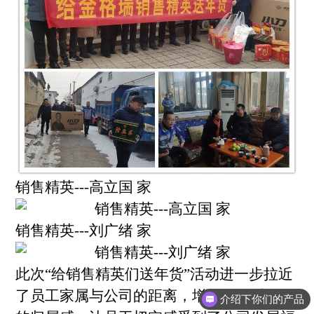
销售精英---高立国 家
销售精英---刘广绪 家
此次“给销售精英们送年货”活动进一步拉近
了员工家属与公司的距离，增强员工对公司
介绍下你们的产品