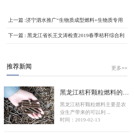
上一篇 :济宁泗水推广“生物质成型燃料+生物质专用
炉具”利用模式
下一篇 : 黑龙江省长王文涛检查2019春季秸秆综合利
用工作
推荐新闻
更多>>
黑龙江秸秆颗粒燃料的销路在哪？
黑龙江秸秆颗粒燃料主要是农
业生产带来的可以利 ...
时间：2019-02-13