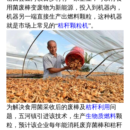
用菌废棒变废物为新能源，投入到机器内，
机器另一端直接生产出燃料颗粒，这种机器
就是市场上常见的“
秸秆颗粒机
”。
为解决食用菌采收后的废棒及
秸秆利用
问
题，五河镇引进该技术，生产
生物质燃料
颗
粒，预计该企业每年能消耗废弃菌棒和秸秆