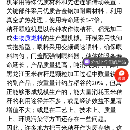
机采用特殊优质材料和先进连轴传动装置，
关键部件采用优质合金钢加耐磨材料，利用
真空炉热处理，使用寿命延长5-7倍。
秸秆颗粒机是以各种农作物秸秆、稻壳加工
成
生物质燃料
的生产型机械。环模采用快卸
式抱箍型，喂料采用变频调速喂料，确保喂
料均匀，门盖配强制喂料器，使你的设备寿
介绍下你们的产品
命延长，产品质量提高，吨消耗费用下降。
黑龙江玉米秸秆是颗粒加工过程中数量较大
的副产品，按重量计约占稻谷的20%，但真
正能够形成规模生产的，能大量消耗玉米秸
秆的利用途径并不多，或是经济效益不显著
增值不大；或是在工艺上、技术上、质量
上、环境污染等方面还存在一些问题。
因此，许多地方把玉米秸秆作为废弃物，这