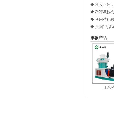
◆ 秋收之际
◆ 秸秆颗粒
◆ 使用秸秆
◆ 贵阳“无废
推荐产品
玉米