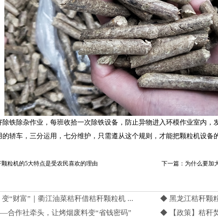
好除铁除杂作业，每班收拾一次除铁设备，防止异物进入环模作业室内，
用的轿车，三分运用，七分维护，只需遵从这个规则，才能把颗粒机设备
秆颗粒机的5大特点是受农民喜欢的理由
下一篇：为什么要加
” 变“财富”｜衢江油菜秸秆借秸秆颗粒机 ...
◆ 黑龙江秸秆颗
——合作社牵头，让烤烟废料变“省钱密码”
◆ 【政策】秸秆