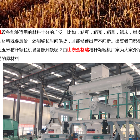
机
设备能够适用的材料十分的广泛，比如，秸秆，稻壳，稻草，锯末，树
的材料既要廉价，还能够长时间供货，才能够使出产不间断。出资者们都
让玉米秸秆颗粒机设备赚到钱呢？由
山东金格瑞
秸秆颗粒机厂家为大家介
要的原材料