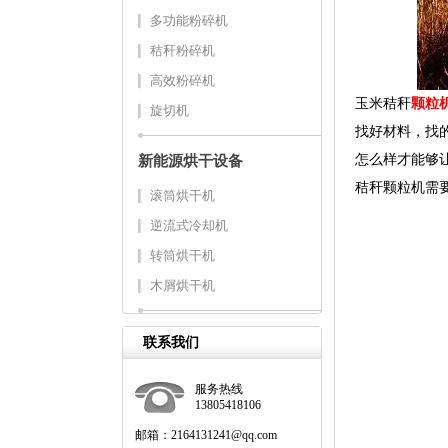
多功能粉碎机
秸秆粉碎机
高效粉碎机
玉米秸秆
颗粒
旋切机
找好材料，找
怎么样才能够
新能源烘干设备
秸秆颗粒机需
滚筒烘干机
逆流式冷却机
转筒烘干机
木屑烘干机
联系我们
服务热线
13805418106
邮箱：2164131241@qq.com