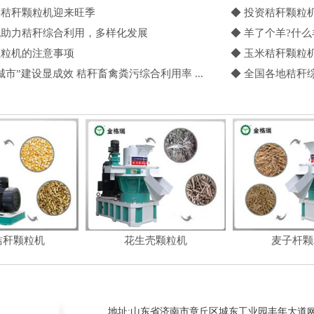
，秸秆颗粒机迎来旺季
◆ 投资秸秆颗粒机
机助力秸秆综合利用，多样化发展
◆ 羊了个羊?什
颗粒机的注意事项
◆ 玉米秸秆颗粒
城市”建设显成效 秸秆畜禽粪污综合利用率 ...
◆ 全国各地秸秆
秸秆颗粒机
花生壳颗粒机
麦子杆颗
地址:山东省济南市章丘区城东工业园丰年大道