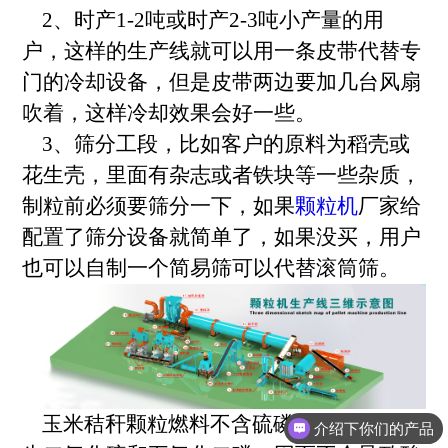
2、时产1-2吨或时产2-3吨小产量的用
户，这样的生产线就可以用一条皮带代替专
门的冷却设备，但是皮带两边要加几台风扇
吹着，这样冷却效果会好一些。
3、筛分工段，比如客户的原料为稻壳或
花生壳，里面有杂志或者铁块等一些杂质，
制粒前必须要筛分一下，如果
颗粒机
厂家给
配置了筛分设备就简单了，如果没买，用户
也可以自制一个简易筛可以代替滚筒筛。
玉米秸秆颗粒燃料不含硫磷，燃烧时不产
介绍下你们的产品