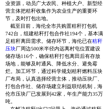
业资源，动员广大农民、种植大户、新型经
营主体把秸秆收集作为农业生产的重要环
节，及时打包出地。
截至目前，海伦全市共购置秸秆打包机
742台，组建秸秆打包合作社194个，基本满
足秸秆离田需求。储存环节，海伦已在
秸秆
压块
厂周边500米半径内远离村屯位置建设
储存场116个，确保秸秆打包离田后有存放
场地，能够及时通风、降低水分、避免霉
烂。加工环节，通过科学规划秸秆燃料压块
厂布局，认真选择经营主体，推动压块厂、
打包合作社、储存场建立利益联结机制，海
伦市压块厂已发展到42家，年生产能力35万
吨。
在解决秸秆“出口”问题上，海伦通过秸秆