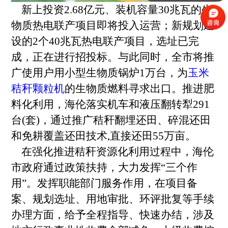
新上投资2.68亿元、装机容量30兆瓦的生
物质热电联产项目即将投入运营；新规划建
设的2个40兆瓦热电联产项目，选址已完
成，正在进行招投标。与此同时，全市将推
广使用户用小型生物质锅炉1万台，为
玉米
秸秆颗粒机
的生物质燃料寻求出口。推进肥
料化利用，海伦落实机车和液压翻转犁291
台(套)，通过推广秸秆翻埋还田、碎混还田
和免耕覆盖还田技术,直接还田55万亩。
在强化推进秸秆资源化利用过程中，海伦
市政府通过政策扶持，大力发挥“三个作
用”。发挥职能部门服务作用，在项目备
案、规划选址、用地审批、环评批复等手续
办理方面，给予全程指导、快速办结，涉及