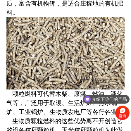
质，富含有机物钾，是适合庄稼地的有机肥
料。
颗粒燃料可代替木柴、原煤、燃油、液化
介绍下你们的产品
气等，广泛用于取暖、生活炉灶、热水锅
炉、工业锅炉、生物质发电厂等各行各业。
生物质颗粒燃料的这些优势离不开创造它
的设备秸秆颗粒机，玉米秸秆颗粒机为此做