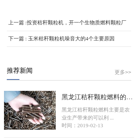
上一篇 :投资秸秆颗粒机，开一个生物质燃料颗粒厂
大约需要投资多少钱？
下一篇 : 玉米秸秆颗粒机噪音大的4个主要原因
推荐新闻
更多>>
黑龙江秸秆颗粒燃料的销路在哪？
黑龙江秸秆颗粒燃料主要是农
业生产带来的可以利 ...
时间：2019-02-13