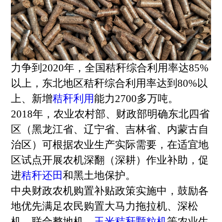
力争到2020年，全国秸秆综合利用率达85%
以上，东北地区秸秆综合利用率达到80%以
上、新增
秸秆利用
能力2700多万吨。
2018年，农业农村部、财政部明确东北四省
区（黑龙江省、辽宁省、吉林省、内蒙古自
治区）可根据农业生产实际需要，在适宜地
区试点开展农机深翻（深耕）作业补助，促
进
秸秆还田
和黑土地保护。
中央财政农机购置补贴政策实施中，鼓励各
地优先满足农民购置大马力拖拉机、深松
机、联合整地机、
玉米秸秆颗粒机
等农业生