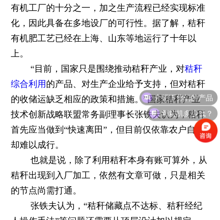
有机工厂的十分之一，加之生产流程已经实现标准
化，因此具备在多地设厂的可行性。据了解，秸秆
有机肥工艺已经在上海、山东等地运行了十年以
上。
“目前，国家只是围绕推动秸秆产业，对
秸秆
综合利用
的产品、对生产企业给予支持，但对秸秆
介绍下你们的产品
的收储运缺乏相应的政策和措施。”国家秸秆产业
颗粒机多少钱？
技术创新战略联盟常务副理事长张铁夫认为，秸秆
首先应当做到“快速离田”，但目前仅依靠农户自觉
却难以成行。
也就是说，除了利用秸秆本身有账可算外，从
秸秆出现到入厂加工，依然有文章可做，只是相关
的节点尚需打通。
张铁夫认为，“秸秆储藏点不达标、秸秆经纪