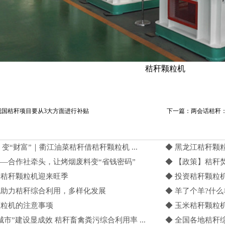
秸秆颗粒机
年我国秸秆项目要从3大方面进行补贴
下一篇：两会话秸秆：
” 变“财富”｜衢江油菜秸秆借秸秆颗粒机 ...
◆ 黑龙江秸秆颗
——合作社牵头，让烤烟废料变“省钱密码”
◆ 【政策】秸秆
，秸秆颗粒机迎来旺季
◆ 投资秸秆颗粒机
机助力秸秆综合利用，多样化发展
◆ 羊了个羊?什
颗粒机的注意事项
◆ 玉米秸秆颗粒
城市”建设显成效 秸秆畜禽粪污综合利用率 ...
◆ 全国各地秸秆