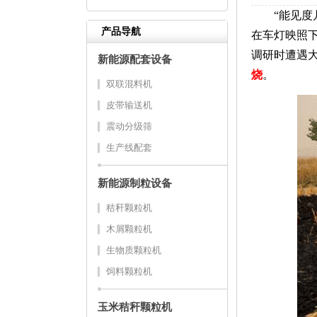
“能见度几
产品导航
在车灯映照下
调研时遭遇
新能源配套设备
烧
。
双联混料机
皮带输送机
震动分级筛
生产线配套
新能源制粒设备
秸秆颗粒机
木屑颗粒机
生物质颗粒机
饲料颗粒机
玉米秸秆颗粒机