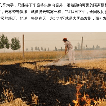
乎为零，只能摇下车窗将头侧向窗外，沿着隐约可见的隔离栅
，云雾缭绕飘渺，就像腾云驾雾一样。”3月4日下午，全国政
大雾的经历。他说，每到春天，东北地区就是大雾高发期，而引