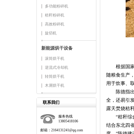
多功能粉碎机
秸秆粉碎机
高效粉碎机
旋切机
新能源烘干设备
滚筒烘干机
根据国家统计
逆流式冷却机
随粮食生产
转筒烘干机
用于炊事、
木屑烘干机
陈德指出，
全，还易引
联系我们
露天焚烧秸
服务热线
“秸秆综合
13805418106
结合东北四
邮箱：2164131241@qq.com
度。”陈德建