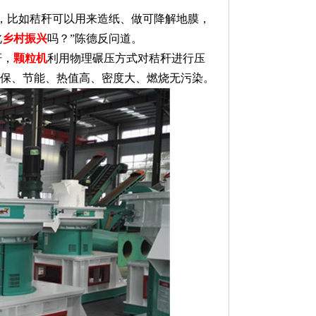
，比如秸秆可以用来造纸、做可降解地膜，
北
乡村振兴
吗？”陈德反问道。
秆，
颗粒机
利用物理碾压方式对秸秆进行压
环保、节能、热值高、密度大、燃烧无污染。