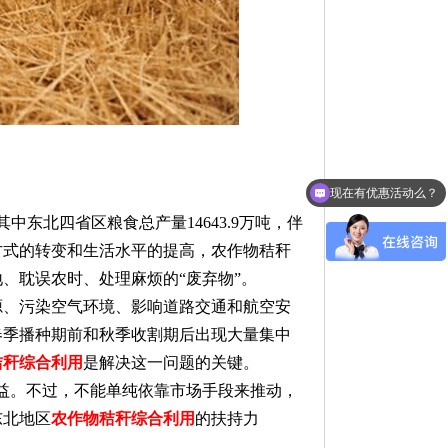
现在有优惠活动么？
可以介绍下你们的产品么？
中东北四省区粮食总产量14643.9万吨，伴
方式的转变和生活水平的提高，农作物秸秆
、耽误农时、处理麻烦的“废弃物”。
、污染空气环境、影响道路交通和航空安
春季播种期前和秋季收割期后出现大量集中
秸秆综合利用
是解决这一问题的关键。
益。不过，不能单纯依靠市场手段来推动，
东北地区
农作物秸秆综合利用
的扶持力